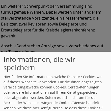
Ein weiterer Schwerpunkt der Versammlung sind
turnusgemäße Wahlen. Dabei werden unter anderem
stellvertretende Vorsitzende, ein Pressereferent, die
Beisitzer, zwei Revisoren sowie Delegierte und
Ersatzdelegierte für die Kreisdelegiertenkonferenz
gewählt.
Abschließend stehen Anträge sowie Verschiedenes auf
der Tagesordnung.
Informationen, die wir
speichern
Hier finden Sie Informationen, welche Dienste / Cookies wir
auf dieser Webseite verwenden. Für die Ihnen angezeigten
«
SPD Schramberg blickt auf das zurückliegende
Verarbeitungszwecke können Cookies, Geräte-Kennungen
Geschäftsjahr zurück – Geschlossenheit im
oder andere Informationen auf Ihrem Gerät gespeichert
Landtagswahlkampf
oder abgerufen werden. Sofern es sich nicht um für den
Ja zur Windenergie
»
Betrieb der Webseite zwingende Cookies/Dienste handelt
können Sie diese hier konfigurieren, so dass diese Cookies /