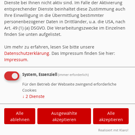
Dienste bei Ihnen nicht aktiv sind. Im Falle der Aktivierung
Wetter-Online
entsprechender Dienste beinhaltet diese Zustimmung auch
Ihre Einwilligung in die Übermittlung bestimmter
Alternative Formate
personenbezogener Daten in Drittländer, u.a. die USA, nach
Art. 49 (1) (a) DSGVO. Die Verarbeitungszwecke im Einzelnen
Newsticker (RSS)
finden Sie unten aufgelistet.
Newsticker (Atom)
Um mehr zu erfahren, lesen Sie bitte unsere
Termine (Atom + Gdata)
Datenschutzerklärung
. Das Impressum finden Sie hier:
Impressum
.
Termine (iCalendar)
Termine (vCalendar)
System, Essenziell
(immer erforderlich)
Counter
Für den Betrieb der Webseite zwingend erforderliche
Cookies
Besucher:
76185
↓
2
Dienste
Heute:
87
Online:
1
Alle
Ausgewählte
Alle
ablehnen
akzeptieren
akzeptieren
WebsoziCMS
Cookie-Manager
Realisiert mit Klaro!
Datenschutzerklärung
Impressum