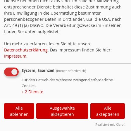
Dienste bei Ihnen nicht aktiv sind. Im Falle der Aktivierung
Newsticker (Atom)
entsprechender Dienste beinhaltet diese Zustimmung auch
Termine (Atom + Gdata)
Ihre Einwilligung in die Übermittlung bestimmter
personenbezogener Daten in Drittländer, u.a. die USA, nach
Termine (iCalendar)
Art. 49 (1) (a) DSGVO. Die Verarbeitungszwecke im Einzelnen
Termine (vCalendar)
finden Sie unten aufgelistet.
Counter
Um mehr zu erfahren, lesen Sie bitte unsere
Datenschutzerklärung
. Das Impressum finden Sie hier:
Besucher:
76185
Impressum
.
Heute:
78
Online:
1
System, Essenziell
(immer erforderlich)
WebsoziCMS
Cookie-Manager
Für den Betrieb der Webseite zwingend erforderliche
Cookies
Datenschutzerklärung
Impressum
↓
2
Dienste
Alle
Ausgewählte
Alle
ablehnen
akzeptieren
akzeptieren
Realisiert mit Klaro!